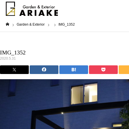
Garden & Exterior
IMG_1352
ホーム
IMG_1352
2020.5.31