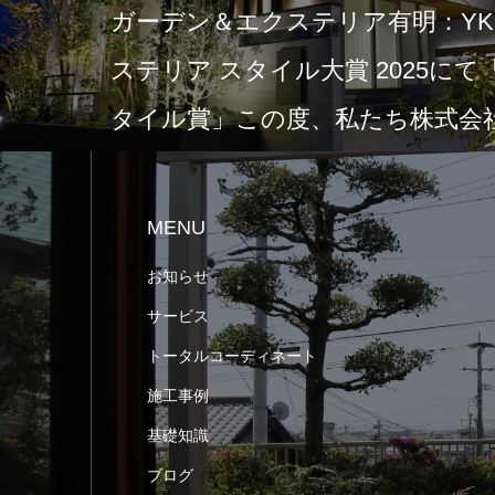
ガーデン＆エクステリア有明：YKK
ステリア スタイル大賞 2025に
タイル賞」この度、私たち株式会社
MENU
お知らせ
サービス
トータルコーディネート
施工事例
基礎知識
ブログ