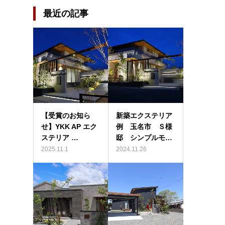
最近の記事
【受賞のお知ら
新築エクステリア
せ】YKK AP エク
例 玉名市 Ｓ様
ステリア …
邸 シンプルモ…
2025.11.1
2024.11.26