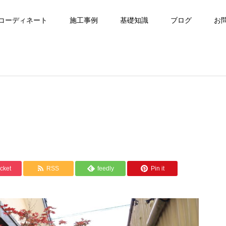
コーディネート
施工事例
基礎知識
ブログ
お
cket
RSS
feedly
Pin it