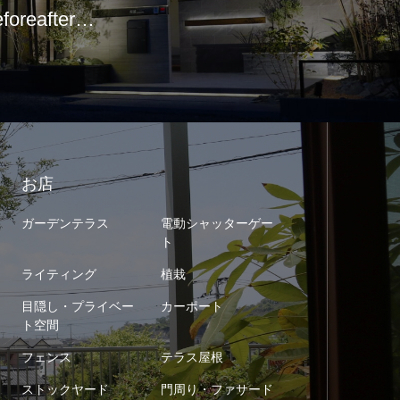
eforeafter…
お店
ガーデンテラス
電動シャッターゲー
ト
ライティング
植栽
目隠し・プライベー
カーポート
ト空間
フェンス
テラス屋根
ストックヤード
門周り・ファサード