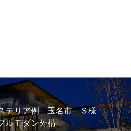
ステリア例 玉名市 Ｓ様
プルモダン外構