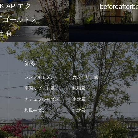
 AP エク
beforeafterb
て「ゴールドス
 有…
知る
シンプルモダン
カントリー風
南国リゾート風
純和風
ナチュラルモダン
南欧風
和風モダン
北欧風