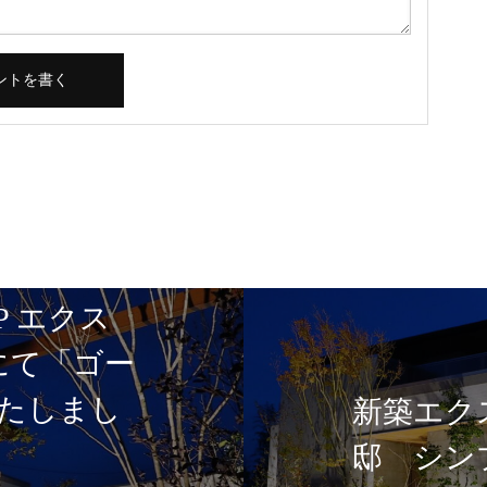
P エクス
5にて「ゴー
たしまし
新築エク
邸 シン