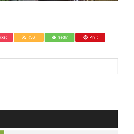
cket
RSS
feedly
Pin it