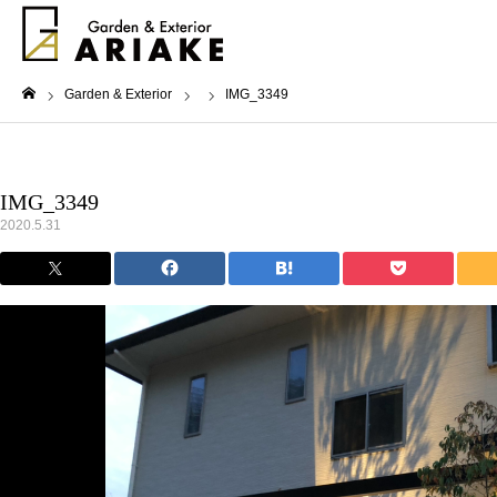
Garden & Exterior
IMG_3349
ホーム
IMG_3349
2020.5.31