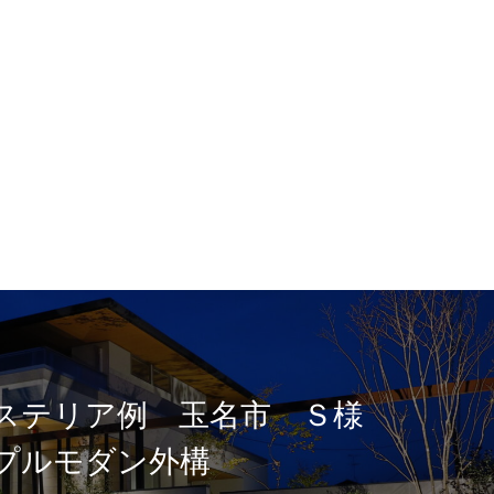
ステリア例 玉名市 Ｓ様
プルモダン外構