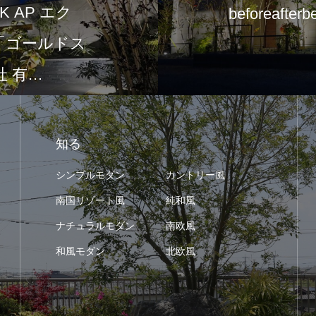
 AP エク
beforeafterb
て「ゴールドス
 有…
知る
シンプルモダン
カントリー風
南国リゾート風
純和風
ナチュラルモダン
南欧風
和風モダン
北欧風