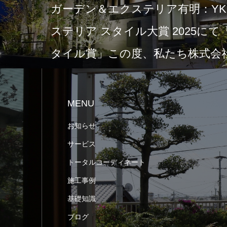
ガーデン＆エクステリア有明：YKK
ステリア スタイル大賞 2025に
タイル賞」この度、私たち株式会社
MENU
お知らせ
サービス
トータルコーディネート
施工事例
基礎知識
ブログ