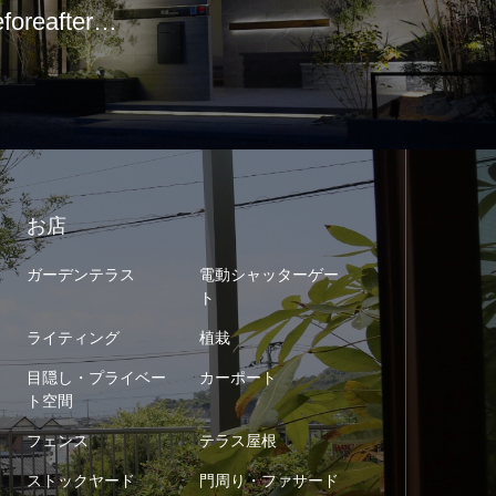
eforeafter…
お店
ガーデンテラス
電動シャッターゲー
ト
ライティング
植栽
目隠し・プライベー
カーポート
ト空間
フェンス
テラス屋根
ストックヤード
門周り・ファサード