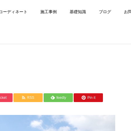
コーディネート
施工事例
基礎知識
ブログ
お
cket
RSS
feedly
Pin it