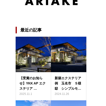
最近の記事
【受賞のお知ら
新築エクステリア
せ】YKK AP エク
例 玉名市 Ｓ様
ステリア …
邸 シンプルモ…
2025.11.1
2024.11.26