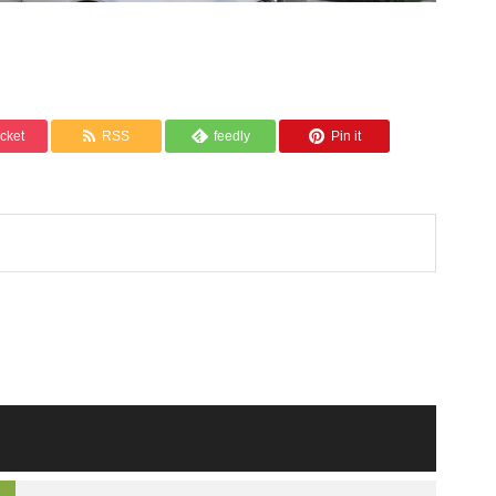
cket
RSS
feedly
Pin it