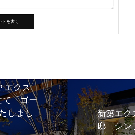
P エクス
5にて「ゴー
たしまし
新築エク
邸 シン