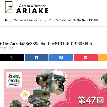
Garden & Exterior
61b67ac69a58e389c9bef09c819146f0-960×695
ホーム
61b67ac69a58e389c9bef09c819146f0-960×695
2023.1.19