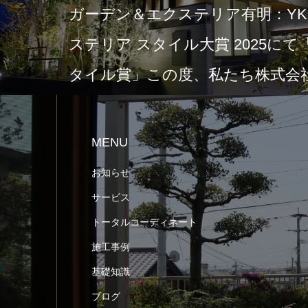
ガーデン＆エクステリア有明：YKK
ステリア スタイル大賞 2025に
タイル賞」この度、私たち株式会社
MENU
お知らせ
サービス
トータルコーディネート
施工事例
基礎知識
ブログ