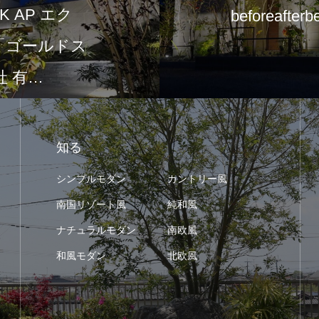
 AP エク
beforeafterb
て「ゴールドス
 有…
知る
シンプルモダン
カントリー風
南国リゾート風
純和風
ナチュラルモダン
南欧風
和風モダン
北欧風