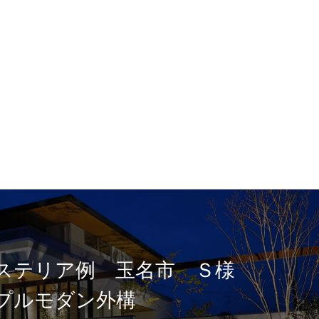
ステリア例 玉名市 Ｓ様
プルモダン外構