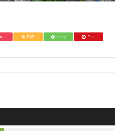
cket
RSS
feedly
Pin it