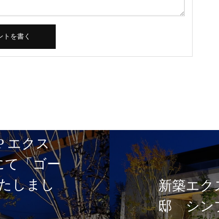
P エクス
5にて「ゴー
たしまし
新築エク
邸 シン