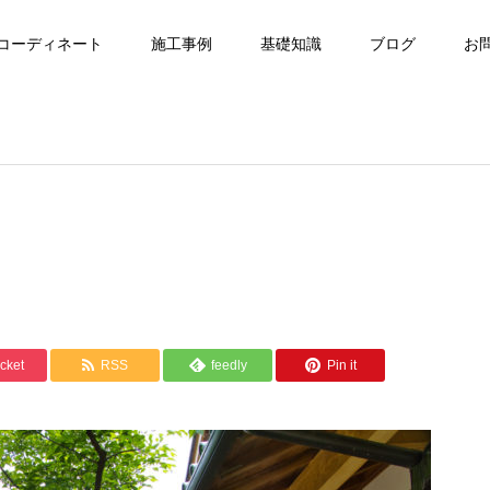
コーディネート
施工事例
基礎知識
ブログ
お
cket
RSS
feedly
Pin it