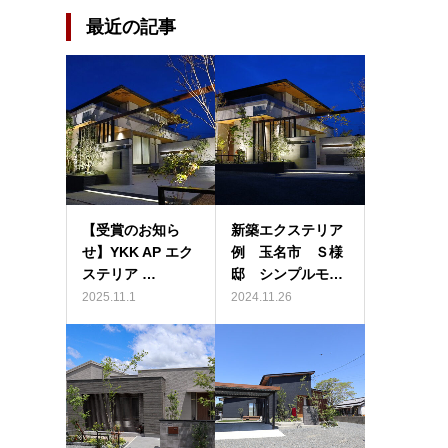
最近の記事
【受賞のお知ら
新築エクステリア
せ】YKK AP エク
例 玉名市 Ｓ様
ステリア …
邸 シンプルモ…
2025.11.1
2024.11.26