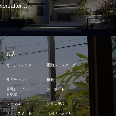
eforeafter…
お店
ガーデンテラス
電動シャッターゲー
ト
ライティング
植栽
目隠し・プライベー
カーポート
ト空間
フェンス
テラス屋根
ストックヤード
門周り・ファサード