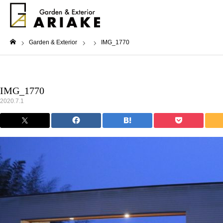
Garden & Exterior
IMG_1770
ホーム
IMG_1770
2020.7.1