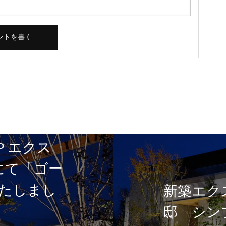
P エクス
5にて「ゴー
たしまし
新築エク
邸 シン