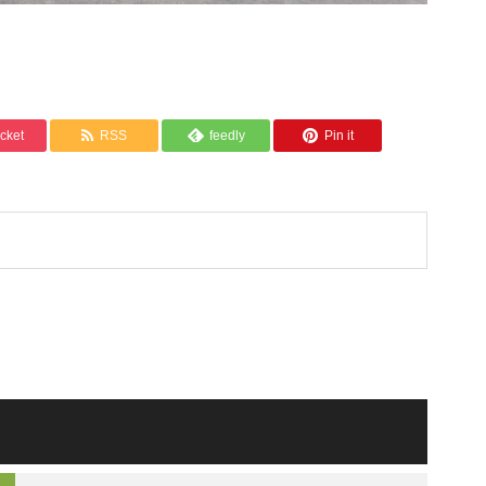
cket
RSS
feedly
Pin it