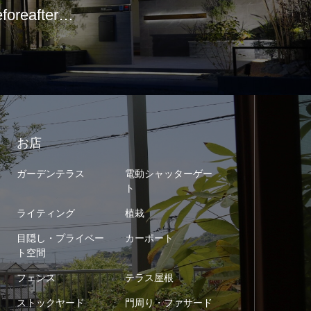
eforeafter…
お店
ガーデンテラス
電動シャッターゲー
ト
ライティング
植栽
目隠し・プライベー
カーポート
ト空間
フェンス
テラス屋根
ストックヤード
門周り・ファサード