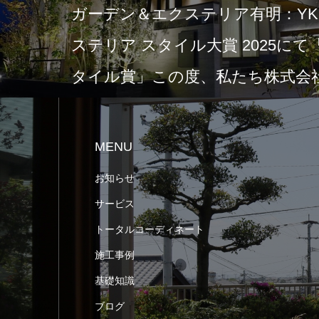
ガーデン＆エクステリア有明：YKK
ステリア スタイル大賞 2025に
タイル賞」この度、私たち株式会社
MENU
お知らせ
サービス
トータルコーディネート
施工事例
基礎知識
ブログ