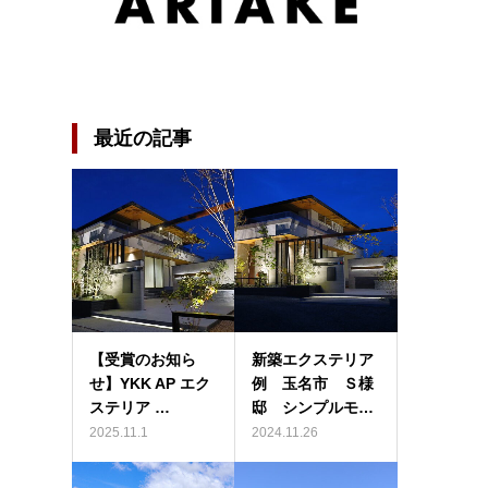
最近の記事
【受賞のお知ら
新築エクステリア
せ】YKK AP エク
例 玉名市 Ｓ様
ステリア …
邸 シンプルモ…
2025.11.1
2024.11.26