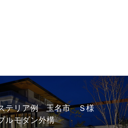
ステリア例 玉名市 Ｓ様
プルモダン外構