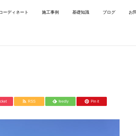
コーディネート
施工事例
基礎知識
ブログ
お
cket
RSS
feedly
Pin it