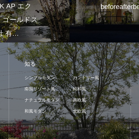
 AP エク
beforeafterb
て「ゴールドス
 有…
知る
シンプルモダン
カントリー風
南国リゾート風
純和風
ナチュラルモダン
南欧風
和風モダン
北欧風