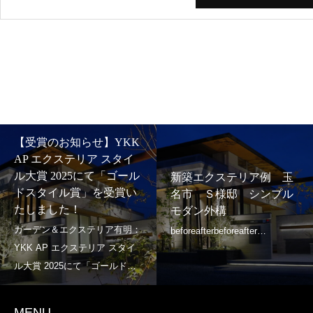
新築エクステリア例 玉
新築エクステリア例 熊
名郡 U様邸 シンプル
本県玉名市 U様邸 和
モダン外構
モダン外構
MENU